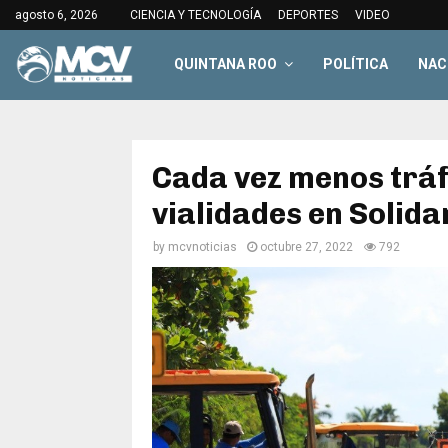
agosto 6, 2026
CIENCIA Y TECNOLOGÍA
DEPORTES
VIDEO
QUINTANA ROO
POLÍTICA
NAC
Cada vez menos tráf
vialidades en Solida
by
mcvnoticias
octubre 27, 2022
792