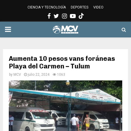
CIENCIA Y TECNOLOGÍA
DEPORTES
VIDEO
Facebook
Twitter
Instagram
Youtube
PRIMARY
MENU
Aumenta 10 pesos vans foráneas
Playa del Carmen – Tulum
by
MCV
julio 22, 2024
1063