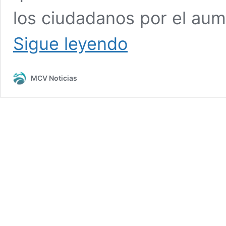
los ciudadanos por el aum
Inmoveqroo
Sigue leyendo
retira
tarifario
no
MCV Noticias
autorizado
en
sitio
de
taxis
de
Plaza
las
Américas
en
Playa
del
Carmen