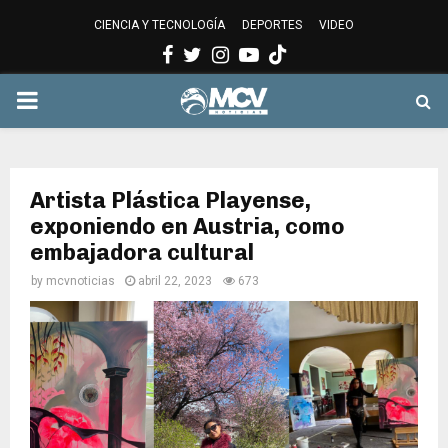
CIENCIA Y TECNOLOGÍA
DEPORTES
VIDEO
Facebook
Twitter
Instagram
Youtube
PRIMARY
MENU
Artista Plástica Playense,
exponiendo en Austria, como
embajadora cultural
by
mcvnoticias
abril 22, 2023
673