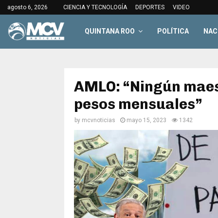
agosto 6, 2026
CIENCIA Y TECNOLOGÍA
DEPORTES
VIDEO
QUINTANA ROO
POLÍTICA
NAC
AMLO: “Ningún maes
pesos mensuales”
by
mcvnoticias
mayo 15, 2023
1342