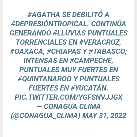
#AGATHA
SE DEBILITÓ A
#DEPRESIÓNTROPICAL
. CONTINÚA
GENERANDO
#LLUVIAS
PUNTUALES
TORRENCIALES EN
#VERACRUZ
,
#OAXACA
,
#CHIAPAS
Y
#TABASCO
;
INTENSAS EN
#CAMPECHE
,
PUNTUALES MUY FUERTES EN
#QUINTANAROO
Y PUNTUALES
FUERTES EN
#YUCATÁN
.
PIC.TWITTER.COM/YGFSNVJJGX
— CONAGUA CLIMA
(@CONAGUA_CLIMA)
MAY 31, 2022