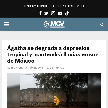
CIENCIA Y TECNOLOGÍA
DEPORTES
VIDEO
Facebook
Twitter
Instagram
Youtube
PRIMARY
MENU
Ágatha se degrada a depresión
tropical y mantendrá lluvias en sur
de México
by
mcvnoticias
mayo 31, 2022
726