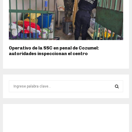
Operativo de la SSC en penal de Cozumel:
autoridades inspeccionan el centro
S
e
a
S
r
c
E
h
f
A
o