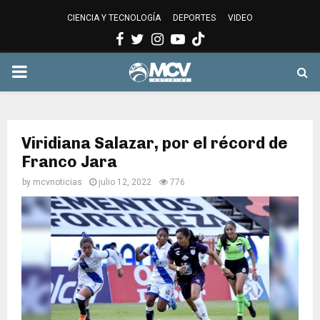
CIENCIA Y TECNOLOGÍA
DEPORTES
VIDEO
Facebook
Twitter
Instagram
Youtube
PRIMARY
MENU
Viridiana Salazar, por el récord de
Franco Jara
by
mcvnoticias
julio 12, 2022
776