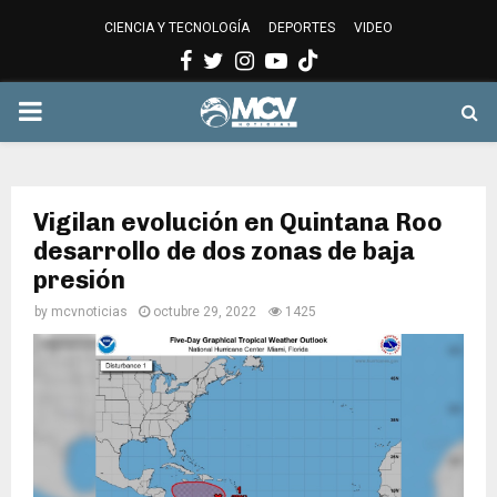
CIENCIA Y TECNOLOGÍA
DEPORTES
VIDEO
Facebook
Twitter
Instagram
Youtube
PRIMARY
MENU
Vigilan evolución en Quintana Roo
desarrollo de dos zonas de baja
presión
by
mcvnoticias
octubre 29, 2022
1425