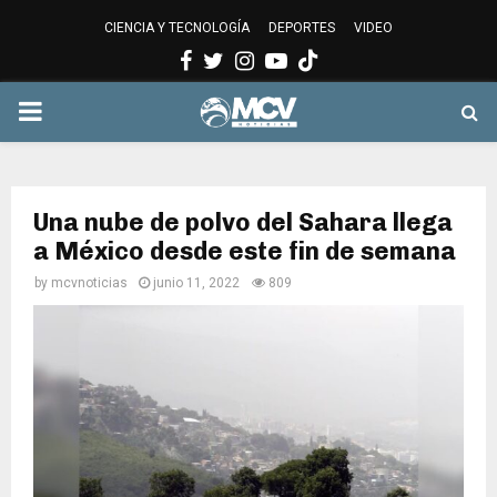
CIENCIA Y TECNOLOGÍA
DEPORTES
VIDEO
Facebook
Twitter
Instagram
Youtube
PRIMARY
MENU
Una nube de polvo del Sahara llega
a México desde este fin de semana
by
mcvnoticias
junio 11, 2022
809