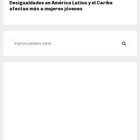
Desigualdades en América Latina y el Caribe
afectan más a mujeres jóvenes
S
e
a
S
r
c
E
h
f
A
o
r
R
:
C
H