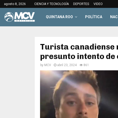
agosto 8, 2026
CIENCIA Y TECNOLOGÍA
DEPORTES
VIDEO
QUINTANA ROO
POLÍTICA
NAC
Turista canadiense 
presunto intento de 
by
MCV
abril 23, 2024
861