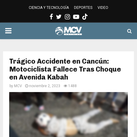
CIENCIA Y TECNOLOGÍA
DEPORTES
VIDEO
Facebook
Twitter
Instagram
Youtube
PRIMARY
MENU
Trágico Accidente en Cancún:
Motociclista Fallece Tras Choque
en Avenida Kabah
by
MCV
noviembre 2, 2023
1488