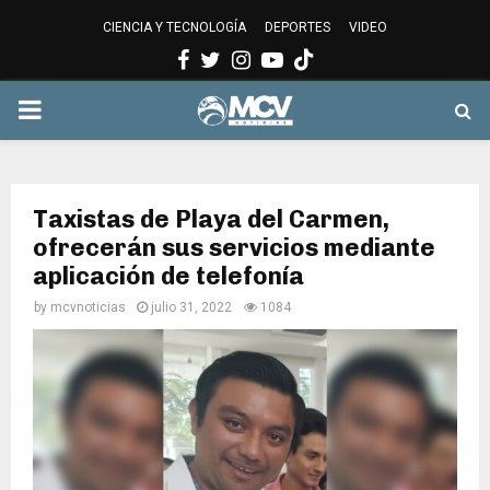
CIENCIA Y TECNOLOGÍA
DEPORTES
VIDEO
Facebook
Twitter
Instagram
Youtube
PRIMARY
MENU
Taxistas de Playa del Carmen,
ofrecerán sus servicios mediante
aplicación de telefonía
by
mcvnoticias
julio 31, 2022
1084