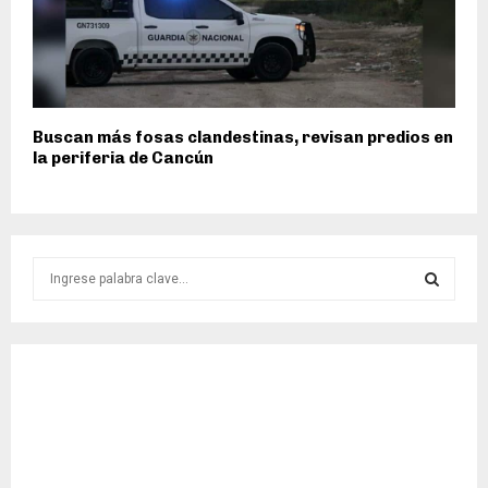
Buscan más fosas clandestinas, revisan predios en
la periferia de Cancún
S
e
a
S
r
c
E
h
f
A
o
r
R
: