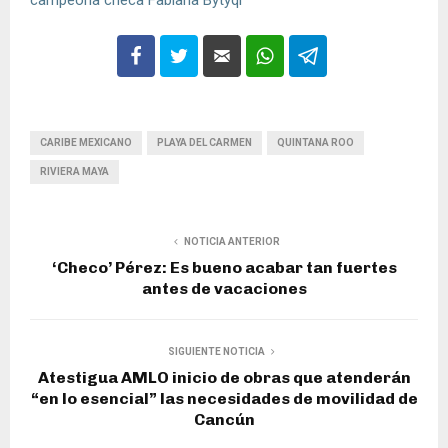
campeona checa Fabiana Bytyqi
CARIBE MEXICANO
PLAYA DEL CARMEN
QUINTANA ROO
RIVIERA MAYA
NOTICIA ANTERIOR
‘Checo’ Pérez: Es bueno acabar tan fuertes
antes de vacaciones
SIGUIENTE NOTICIA
Atestigua AMLO inicio de obras que atenderán
“en lo esencial” las necesidades de movilidad de
Cancún