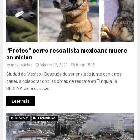
“Proteo” perro rescatista mexicano muere
en misión
by
mcvnoticias
febrero 12, 2023
0
1505
Ciudad de México.- Después de ser enviado junto con otros
canes a colaborar con las obras de rescate en Turquía, la
SEDENA dio a conocer...
Leer más
DESTACADA
INTERNACIONAL