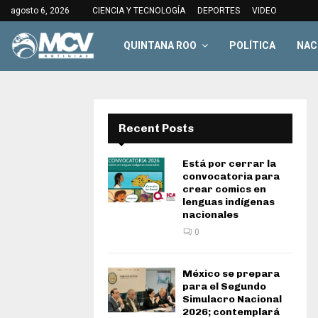
agosto 6, 2026
CIENCIA Y TECNOLOGÍA
DEPORTES
VIDEO
QUINTANA ROO
POLÍTICA
NAC
Recent Posts
Está por cerrar la
convocatoria para
crear comics en
lenguas indígenas
nacionales
0
México se prepara
para el Segundo
Simulacro Nacional
2026; contemplará