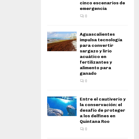
cinco escenarios de
emergencia
0
Aguascalientes
impulsa tecnología
para convertir
sargazo y lirio
acuático en
fertilizantes y
alimento para
ganado
0
Entre el cautiverio y
la conservación: el
desafío de proteger
a los delfines en
Quintana Roo
0