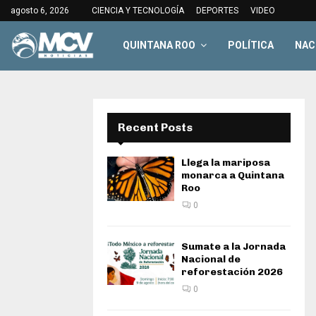
agosto 6, 2026
CIENCIA Y TECNOLOGÍA
DEPORTES
VIDEO
QUINTANA ROO
POLÍTICA
NAC
Recent Posts
Llega la mariposa
monarca a Quintana
Roo
0
Sumate a la Jornada
Nacional de
reforestación 2026
0