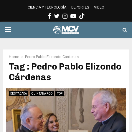
CIENCIA Y TECNOLOGÍA
DEPORTES
VIDEO
Facebook
Twitter
Instagram
Youtube
PRIMARY
MENU
Home
Pedro Pablo Elizondo Cárdenas
Tag : Pedro Pablo Elizondo
Cárdenas
DESTACADA
QUINTANA ROO
TOP