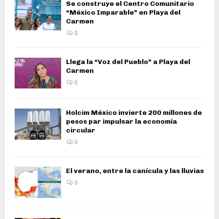
Se construye el Centro Comunitario
“México Imparable” en Playa del
Carmen
0
Llega la “Voz del Pueblo” a Playa del
Carmen
0
Holcim México invierte 200 millones de
pesos par impulsar la economía
circular
0
El verano, entre la canícula y las lluvias
0