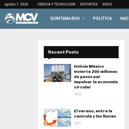
agosto 7, 2026
CIENCIA Y TECNOLOGÍA
DEPORTES
VIDEO
QUINTANA ROO
POLÍTICA
NAC
Recent Posts
Holcim México
invierte 200 millones
de pesos par
impulsar la economía
circular
0
El verano, entre la
canícula y las lluvias
0