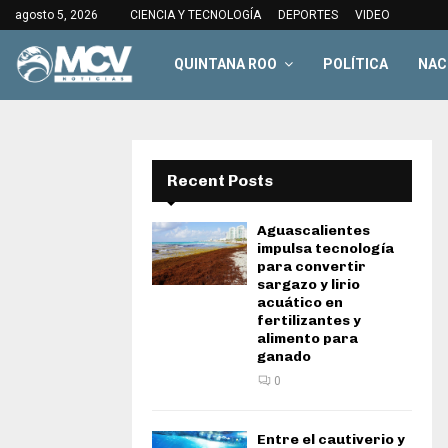
agosto 5, 2026
CIENCIA Y TECNOLOGÍA
DEPORTES
VIDEO
QUINTANA ROO
POLÍTICA
NAC
Recent Posts
Aguascalientes
impulsa tecnología
para convertir
sargazo y lirio
acuático en
fertilizantes y
alimento para
ganado
0
Entre el cautiverio y