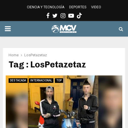
CIENCIA Y TECNOLOGÍA
DEPORTES
VIDEO
Facebook
Twitter
Instagram
Youtube
PRIMARY
MENU
Home
LosPetazetaz
Tag : LosPetazetaz
DESTACADA
INTERNACIONAL
TOP