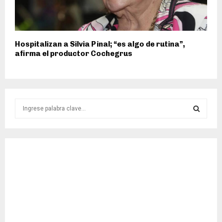
Hospitalizan a Silvia Pinal; “es algo de rutina”,
afirma el productor Cochegrus
S
e
a
S
r
c
E
h
f
A
o
r
R
:
C