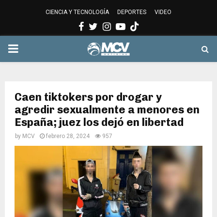
CIENCIA Y TECNOLOGÍA
DEPORTES
VIDEO
Facebook
Twitter
Instagram
Youtube
PRIMARY
MENU
Caen tiktokers por drogar y
agredir sexualmente a menores en
España; juez los dejó en libertad
by
MCV
febrero 28, 2024
957