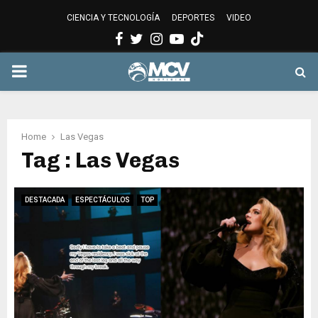
CIENCIA Y TECNOLOGÍA
DEPORTES
VIDEO
Facebook
Twitter
Instagram
Youtube
PRIMARY
MENU
Home
Las Vegas
Tag : Las Vegas
DESTACADA
ESPECTÁCULOS
TOP