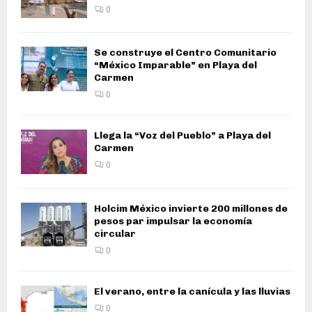
0
Se construye el Centro Comunitario
“México Imparable” en Playa del
Carmen
0
Llega la “Voz del Pueblo” a Playa del
Carmen
0
Holcim México invierte 200 millones de
pesos par impulsar la economía
circular
0
El verano, entre la canícula y las lluvias
0