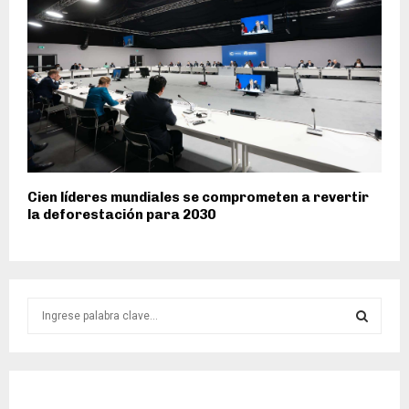
Cien líderes mundiales se comprometen a revertir
la deforestación para 2030
S
e
a
S
r
c
E
h