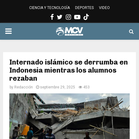
CIENCIA Y TECNOLOGÍA
DEPORTES
VIDEO
Facebook
Twitter
Instagram
Youtube
PRIMARY
MENU
Internado islámico se derrumba en
Indonesia mientras los alumnos
rezaban
by
Redacción
septiembre 29, 2025
453