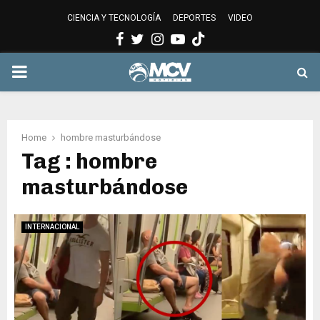
CIENCIA Y TECNOLOGÍA
DEPORTES
VIDEO
Facebook
Twitter
Instagram
Youtube
PRIMARY
MENU
Home
hombre masturbándose
Tag : hombre
masturbándose
INTERNACIONAL