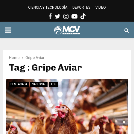
CIENCIA Y TECNOLOGÍA
DEPORTES
VIDEO
Facebook
Twitter
Instagram
Youtube
PRIMARY
MENU
Home
Gripe Aviar
Tag : Gripe Aviar
DESTACADA
NACIONAL
TOP