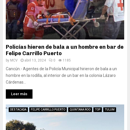
Policías hieren de bala a un hombre en bar de
Felipe Carrillo Puerto
by
MCV
abril 13, 2024
0
1185
Cancún.- Agentes de la Policía Municipal hirieron de bala a un
hombre en la rodilla, al interior de un bar en la colonia Lázaro
Cárdenas...
Leer más
DESTACADA
FELIPE CARRILLO PUERTO
QUINTANA ROO
TOP
TULUM