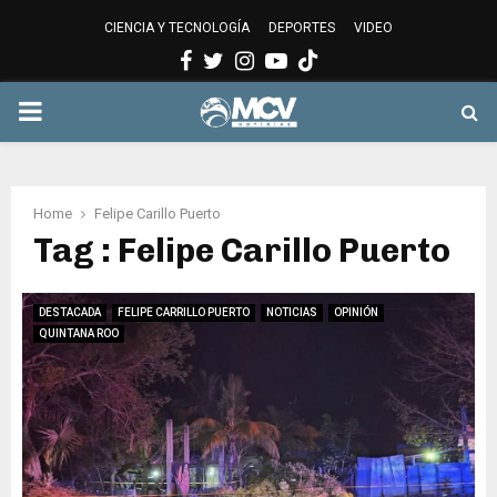
CIENCIA Y TECNOLOGÍA
DEPORTES
VIDEO
Facebook
Twitter
Instagram
Youtube
PRIMARY
MENU
Home
Felipe Carillo Puerto
Tag : Felipe Carillo Puerto
DESTACADA
FELIPE CARRILLO PUERTO
NOTICIAS
OPINIÓN
QUINTANA ROO