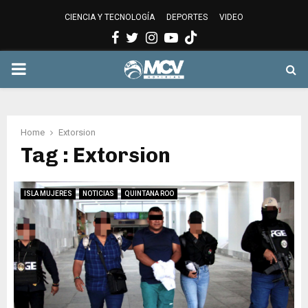
CIENCIA Y TECNOLOGÍA
DEPORTES
VIDEO
Facebook
Twitter
Instagram
Youtube
PRIMARY
MENU
Home
Extorsion
Tag : Extorsion
ISLA MUJERES
NOTICIAS
QUINTANA ROO