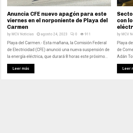
Anuncia CFE nuevo apagón para este
Secto
viernes en el norponiente de Playa del
con l
Carmen
eléct
by
MCV Noticias
agosto 24, 2023
0
911
by
MCV No
Playa del Carmen.- Esta mañana, la Comisión Federal
Playa de
de Electricidad (CFE) anunció una nueva suspensión de
de Comer
la energía eléctrica, que durará 8 horas este próximo...
Adán Tol
Leer más
Leer 