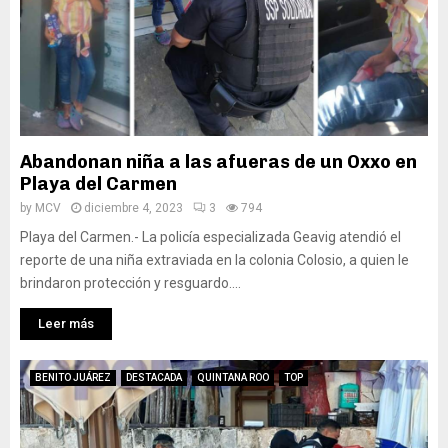
Abandonan niña a las afueras de un Oxxo en
Playa del Carmen
by
MCV
diciembre 4, 2023
3
794
Playa del Carmen.- La policía especializada Geavig atendió el
reporte de una niña extraviada en la colonia Colosio, a quien le
brindaron protección y resguardo....
Leer más
BENITO JUÁREZ
DESTACADA
QUINTANA ROO
TOP