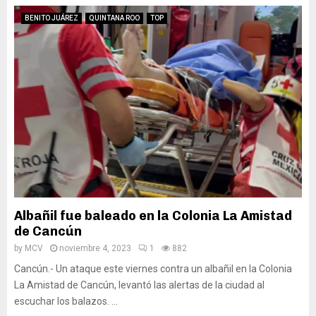
BENITO JUÁREZ
QUINTANA ROO
TOP
Albañil fue baleado en la Colonia La Amistad
de Cancún
by
MCV
noviembre 4, 2023
1
882
Cancún.- Un ataque este viernes contra un albañil en la Colonia
La Amistad de Cancún, levantó las alertas de la ciudad al
escuchar los balazos. ...