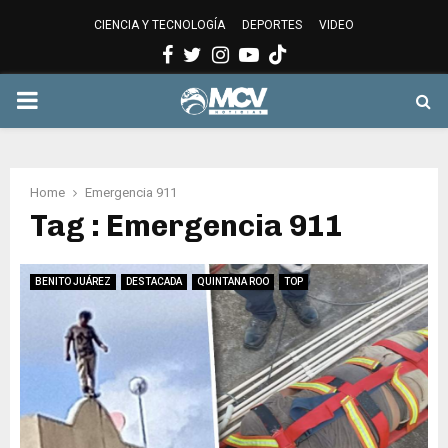
CIENCIA Y TECNOLOGÍA
DEPORTES
VIDEO
Facebook
Twitter
Instagram
Youtube
PRIMARY
MENU
Home
Emergencia 911
Tag : Emergencia 911
BENITO JUÁREZ
DESTACADA
QUINTANA ROO
TOP