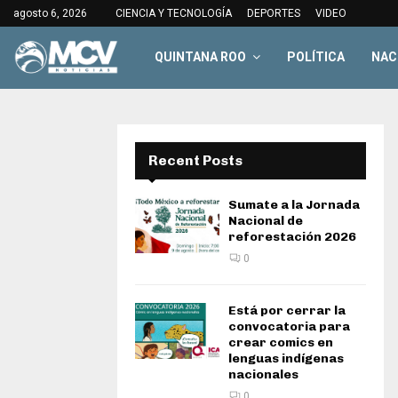
agosto 6, 2026
CIENCIA Y TECNOLOGÍA
DEPORTES
VIDEO
QUINTANA ROO
POLÍTICA
NAC
Recent Posts
Sumate a la Jornada
Nacional de
reforestación 2026
0
Está por cerrar la
convocatoria para
crear comics en
lenguas indígenas
nacionales
0