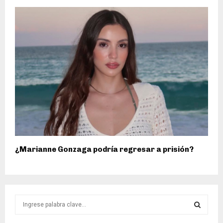
¿Marianne Gonzaga podría regresar a prisión?
S
e
a