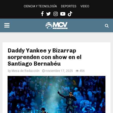
CIENCIA Y TECNOLOGÍA
DEPORTES
VIDEO
Facebook
Twitter
Instagram
Youtube
PRIMARY
MENU
Daddy Yankee y Bizarrap
sorprenden con show en el
Santiago Bernabéu
by
Mesa de Redacción
noviembre 17, 2025
456