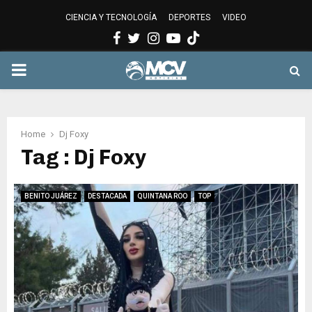
CIENCIA Y TECNOLOGÍA
DEPORTES
VIDEO
Facebook
Twitter
Instagram
Youtube
PRIMARY
MENU
Home
Dj Foxy
Tag : Dj Foxy
BENITO JUÁREZ
DESTACADA
QUINTANA ROO
TOP