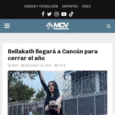
CIENCIA Y TECNOLOGÍA
DEPORTES
VIDEO
Facebook
Twitter
Instagram
Youtube
PRIMARY
MENU
Bellakath llegará a Cancún para
cerrar el año
by
MCV
diciembre 13, 2023
1313