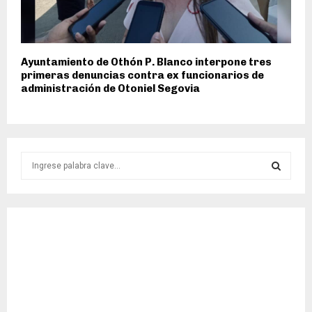
Ayuntamiento de Othón P. Blanco interpone tres
primeras denuncias contra ex funcionarios de
administración de Otoniel Segovia
S
e
a
S
r
c
E
h
f
A
o
r
R
:
C