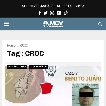
CIENCIA Y TECNOLOGÍA
DEPORTES
VIDEO
Facebook
Twitter
Instagram
Youtube
PRIMARY
MENU
Home
CROC
Tag : CROC
BENITO JUÁREZ
QUINTANA ROO