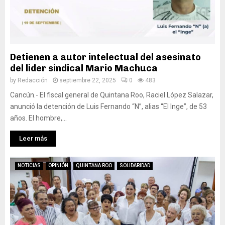
Detienen a autor intelectual del asesinato
del lider sindical Mario Machuca
by
Redacción
septiembre 22, 2025
0
483
Cancún.- El fiscal general de Quintana Roo, Raciel López Salazar,
anunció la detención de Luis Fernando “N”, alias “El Inge”, de 53
años. El hombre,...
Leer más
NOTICIAS
OPINIÓN
QUINTANA ROO
SOLIDARIDAD