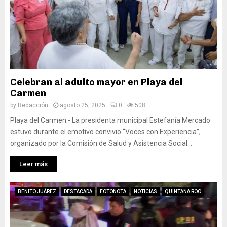
Celebran al adulto mayor en Playa del
Carmen
by
Redacción
agosto 25, 2025
0
508
Playa del Carmen.- La presidenta municipal Estefanía Mercado
estuvo durante el emotivo convivio “Voces con Experiencia”,
organizado por la Comisión de Salud y Asistencia Social...
Leer más
BENITO JUÁREZ
DESTACADA
FOTONOTA
NOTICIAS
QUINTANA ROO