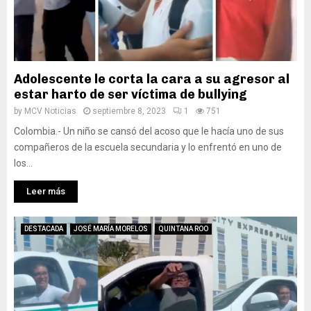
Adolescente le corta la cara a su agresor al
estar harto de ser víctima de bullying
by
MCV Noticias
septiembre 8, 2023
1
751
Colombia.- Un niño se cansó del acoso que le hacía uno de sus
compañeros de la escuela secundaria y lo enfrentó en uno de
los...
Leer más
DESTACADA
JOSÉ MARÍA MORELOS
QUINTANA ROO