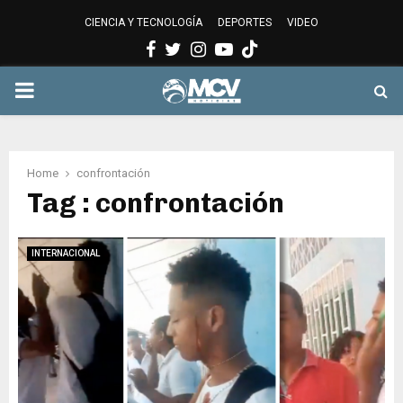
CIENCIA Y TECNOLOGÍA
DEPORTES
VIDEO
Facebook
Twitter
Instagram
Youtube
PRIMARY
MENU
Home
confrontación
Tag : confrontación
INTERNACIONAL