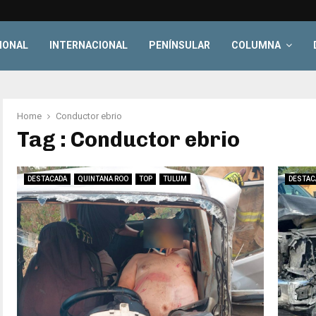
IONAL
INTERNACIONAL
PENÍNSULAR
COLUMNA
Home
Conductor ebrio
Tag : Conductor ebrio
DESTACADA
QUINTANA ROO
TOP
TULUM
DESTAC