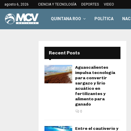
agosto 6, 2026
CIENCIA Y TECNOLOGÍA
DEPORTES
VIDEO
QUINTANA ROO
POLÍTICA
NAC
Recent Posts
Aguascalientes
impulsa tecnología
para convertir
sargazo y lirio
acuático en
fertilizantes y
alimento para
ganado
0
Entre el cautiverio y