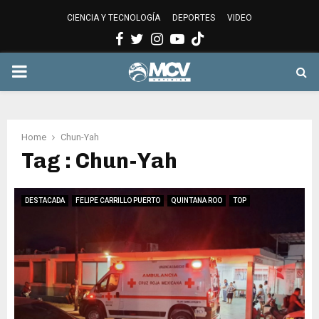
CIENCIA Y TECNOLOGÍA
DEPORTES
VIDEO
Facebook
Twitter
Instagram
Youtube
PRIMARY
MENU
Home
Chun-Yah
Tag : Chun-Yah
DESTACADA
FELIPE CARRILLO PUERTO
QUINTANA ROO
TOP