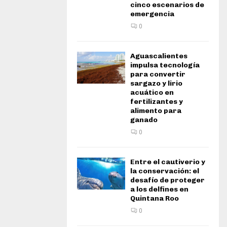
cinco escenarios de
emergencia
0
Aguascalientes
impulsa tecnología
para convertir
sargazo y lirio
acuático en
fertilizantes y
alimento para
ganado
0
Entre el cautiverio y
la conservación: el
desafío de proteger
a los delfines en
Quintana Roo
0