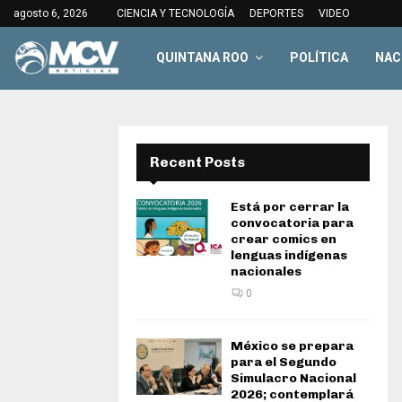
agosto 6, 2026
CIENCIA Y TECNOLOGÍA
DEPORTES
VIDEO
QUINTANA ROO
POLÍTICA
NAC
Recent Posts
Está por cerrar la
convocatoria para
crear comics en
lenguas indígenas
nacionales
0
México se prepara
para el Segundo
Simulacro Nacional
2026; contemplará