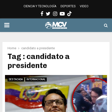
CIENCIA Y TECNOLOGÍA
DEPORTES
VIDEO
Facebook
Twitter
Instagram
Youtube
PRIMARY
MENU
Home
candidato a presidente
Tag : candidato a
presidente
DESTACADA
INTERNACIONAL