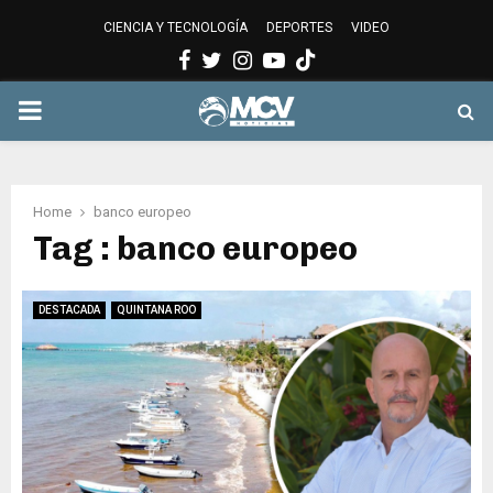
CIENCIA Y TECNOLOGÍA
DEPORTES
VIDEO
Facebook
Twitter
Instagram
Youtube
PRIMARY
MENU
Home
banco europeo
Tag : banco europeo
DESTACADA
QUINTANA ROO