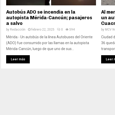
Autobús ADO se incendia en la
Al me
autopista Mérida-Cancún; pasajeros
un au
a salvo
Cuac
by
Redacción
febrero 22, 2025
0
594
by
MCV No
Mérida.- Un autobús de la línea Autobuses del Oriente
Ciudad d
(ADO) fue consumido por las llamas en la autopista
36 queda
Mérida-Cancún, luego de que uno de sus...
transpor
Leer más
Leer 