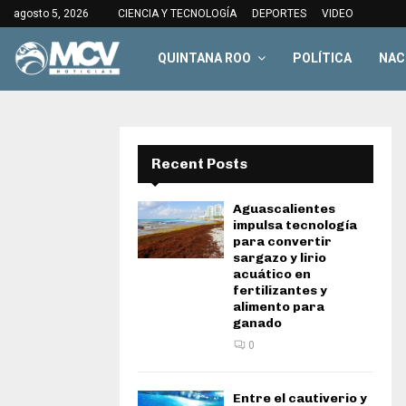
agosto 5, 2026
CIENCIA Y TECNOLOGÍA
DEPORTES
VIDEO
QUINTANA ROO
POLÍTICA
NAC
Recent Posts
Aguascalientes
impulsa tecnología
para convertir
sargazo y lirio
acuático en
fertilizantes y
alimento para
ganado
0
Entre el cautiverio y