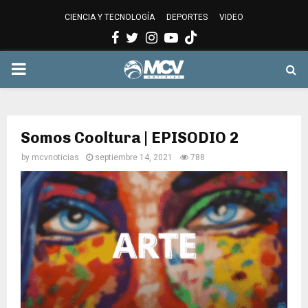
CIENCIA Y TECNOLOGÍA
DEPORTES
VIDEO
Facebook
Twitter
Instagram
Youtube
PRIMARY
MENU
Somos Cooltura | EPISODIO 2
by
mcvnoticias
septiembre 14, 2021
788