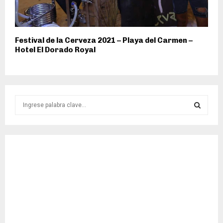
Festival de la Cerveza 2021 – Playa del Carmen –
Hotel El Dorado Royal
S
e
a
S
r
c
E
h
f
A
o
r
R
:
C