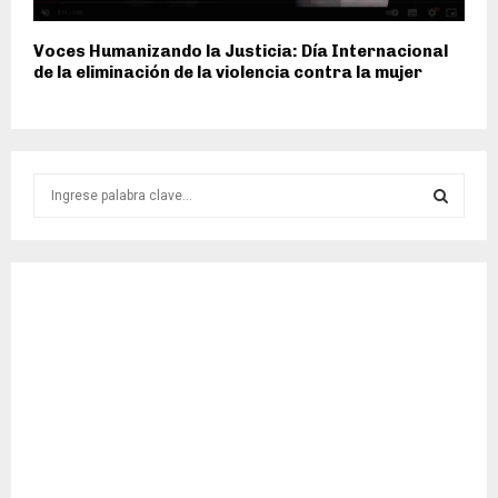
Voces Humanizando la Justicia: Día Internacional
de la eliminación de la violencia contra la mujer
S
e
a
S
r
c
E
h
f
A
o
r
R
:
C
H