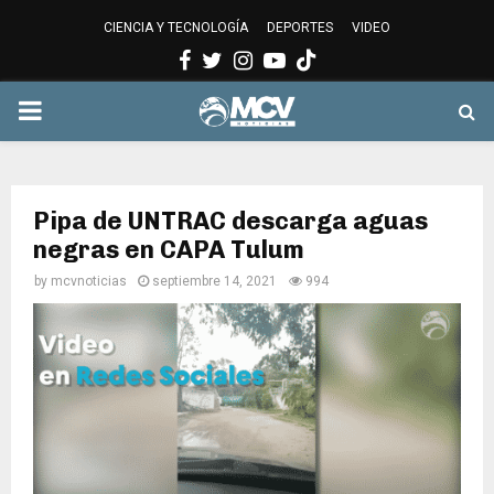
CIENCIA Y TECNOLOGÍA
DEPORTES
VIDEO
Facebook
Twitter
Instagram
Youtube
PRIMARY
MENU
Pipa de UNTRAC descarga aguas
negras en CAPA Tulum
by
mcvnoticias
septiembre 14, 2021
994