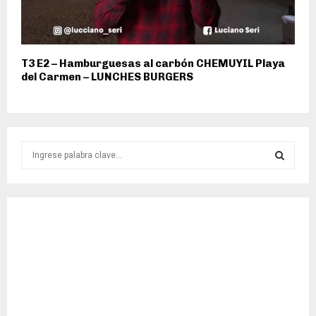
T3 E2 – Hamburguesas al carbón CHEMUYIL Playa
del Carmen – LUNCHES BURGERS
S
e
a
S
r
c
E
h
f
A
o
r
R
:
C