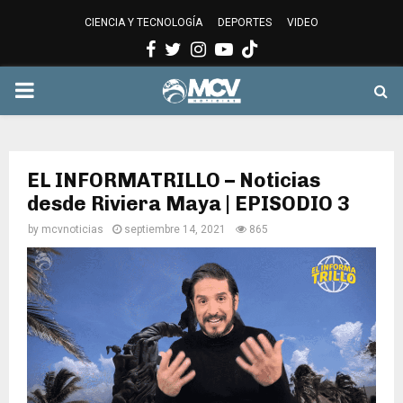
CIENCIA Y TECNOLOGÍA
DEPORTES
VIDEO
Facebook
Twitter
Instagram
Youtube
PRIMARY
MENU
EL INFORMATRILLO – Noticias
desde Riviera Maya | EPISODIO 3
by
mcvnoticias
septiembre 14, 2021
865