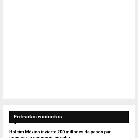
H
Entradas recientes
Holcim México invierte 200 millones de pesos par
impulsar la economía circular