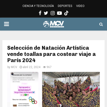
CIENCIA Y TECNOLOGÍA
DEPORTES
VIDEO
Facebook
Twitter
Instagram
Youtube
PRIMARY
MENU
Selección de Natación Artística
vende toallas para costear viaje a
París 2024
by
MCV
abril 22, 2024
967