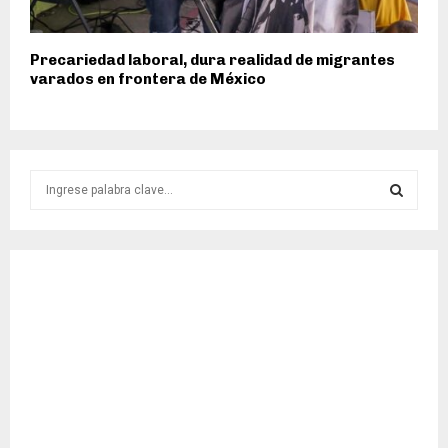
Precariedad laboral, dura realidad de migrantes
varados en frontera de México
S
e
a
S
r
c
E
h
f
A
o
r
R
:
C
H