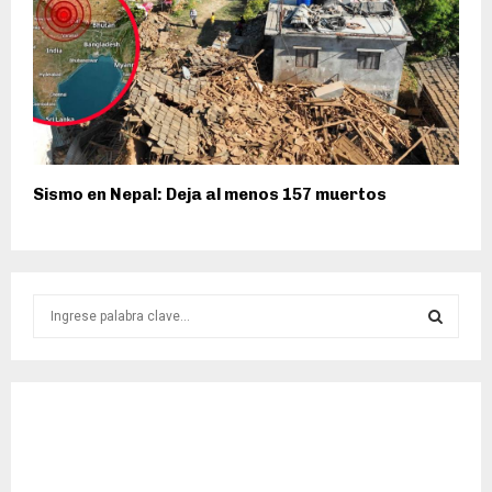
Sismo en Nepal: Deja al menos 157 muertos
S
e
a
S
r
c
E
h
f
A
o
r