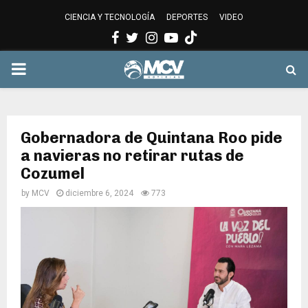
CIENCIA Y TECNOLOGÍA
DEPORTES
VIDEO
Facebook
Twitter
Instagram
Youtube
PRIMARY
MENU
Gobernadora de Quintana Roo pide
a navieras no retirar rutas de
Cozumel
by
MCV
diciembre 6, 2024
773