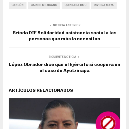
CANCÚN
CARIBE MEXICANO
QUINTANA ROO
RIVIERA MAYA
NOTICIA ANTERIOR
Brinda DIF Solidaridad asistencia social a las
personas que más lo necesitan
SIGUIENTE NOTICIA
López Obrador dice que el Ejército sí coopera en
el caso de Ayotzinapa
ARTÍCULOS RELACIONADOS