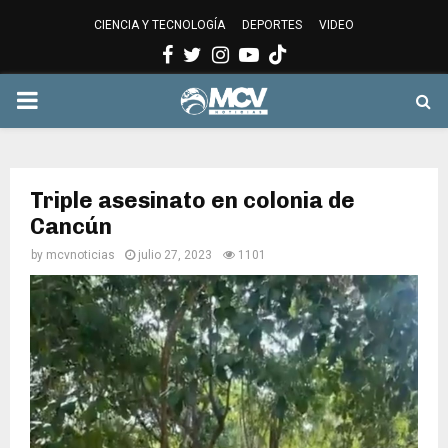
CIENCIA Y TECNOLOGÍA
DEPORTES
VIDEO
Facebook
Twitter
Instagram
Youtube
PRIMARY
MENU
Triple asesinato en colonia de
Cancún
by
mcvnoticias
julio 27, 2023
1101