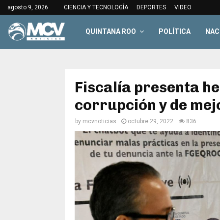
agosto 9, 2026
CIENCIA Y TECNOLOGÍA
DEPORTES
VIDEO
QUINTANA ROO
POLÍTICA
NAC
Fiscalía presenta he
corrupción y de mejo
by
mcvnoticias
octubre 29, 2022
836