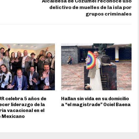
Alcaldesa de Cozumel reconoce uso
delictivo de muelles de la isla por
grupos criminales
R celebra 5 años de
Hallan sin vida en su domicilio
ecer liderazgo de la
a “el magistrade” Ociel Baena
ria vacacional en el
e Mexicano