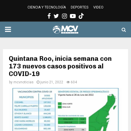
CIENCIA Y TECNOLOGÍA
DEPORTES
VIDEO
Facebook
Twitter
Instagram
Youtube
PRIMARY
MENU
Quintana Roo, inicia semana con
173 nuevos casos positivos al
COVID-19
by
mcvnoticias
junio 21, 2022
604