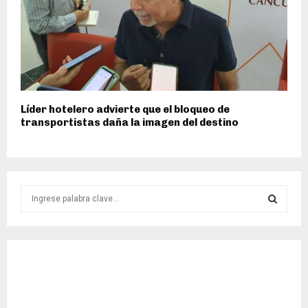
Líder hotelero advierte que el bloqueo de
transportistas daña la imagen del destino
S
e
a
S
r
c
E
h
f
A
o
r