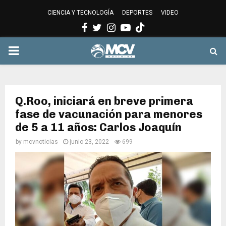
CIENCIA Y TECNOLOGÍA
DEPORTES
VIDEO
Facebook
Twitter
Instagram
Youtube
PRIMARY
MENU
Q.Roo, iniciará en breve primera
fase de vacunación para menores
de 5 a 11 años: Carlos Joaquín
by
mcvnoticias
junio 23, 2022
699